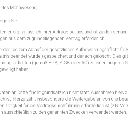
en des Mahnwesens;
egen Sie.
 erfolgt anlässlich Ihrer Anfrage bei uns und ist zu den genan
ungen aus dem zugrundeliegenden Vertrag erforderlich.
en bis zum Ablauf der gesetzlichen Aufbewahrungspflicht für Ka
ältnis beendet wurde,) gespeichert und danach gelöscht. Dies gi
hrungspflichten (gemäß HGB, StGB oder AO) zu einer längeren Sp
ewilligt haben.
en an Dritte findet grundsätzlich nicht statt. Ausnahmen hiervon
ich ist. Hierzu zählt insbesondere die Weitergabe an von uns beau
ren Tätigkeit für die Vertragsdurchführung erforderlich ist (z.B.
en ausschließlich zu den genannten Zwecken verwendet werden.