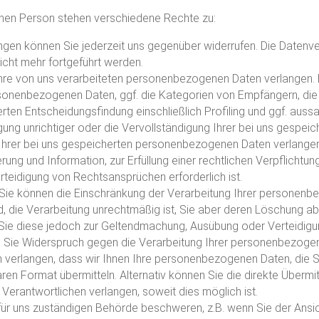
enen Person stehen verschiedene Rechte zu:
gungen können Sie jederzeit uns gegenüber widerrufen. Die Datenve
 nicht mehr fortgeführt werden.
Ihre von uns verarbeiteten personenbezogenen Daten verlangen. D
sonenbezogenen Daten, ggf. die Kategorien von Empfängern, die S
rten Entscheidungsfindung einschließlich Profiling und ggf. auss
igung unrichtiger oder die Vervollständigung Ihrer bei uns gesp
hrer bei uns gespeicherten personenbezogenen Daten verlangen,
ng und Information, zur Erfüllung einer rechtlichen Verpflichtun
eidigung von Rechtsansprüchen erforderlich ist.
 Sie können die Einschränkung der Verarbeitung Ihrer personenb
ird, die Verarbeitung unrechtmäßig ist, Sie aber deren Löschung 
, Sie diese jedoch zur Geltendmachung, Ausübung oder Verteidi
n Sie Widerspruch gegen die Verarbeitung Ihrer personenbezoge
 verlangen, dass wir Ihnen Ihre personenbezogenen Daten, die Si
en Format übermitteln. Alternativ können Sie die direkte Übermit
rantwortlichen verlangen, soweit dies möglich ist.
für uns zuständigen Behörde beschweren, z.B. wenn Sie der Ansi